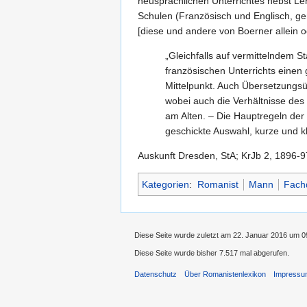
neusprachlichen Unterrichtes nebst Le
Schulen (Französisch und Englisch, gem.
[diese und andere von Boerner allein 
„Gleichfalls auf vermittelndem 
französischen Unterrichts einen 
Mittelpunkt. Auch Übersetzungsü
wobei auch die Verhältnisse des
am Alten. – Die Hauptregeln der
geschickte Auswahl, kurze und k
Auskunft Dresden, StA; KrJb 2, 1896-97
Kategorien
:
Romanist
Mann
Fachd
Diese Seite wurde zuletzt am 22. Januar 2016 um 0
Diese Seite wurde bisher 7.517 mal abgerufen.
Datenschutz
Über Romanistenlexikon
Impress