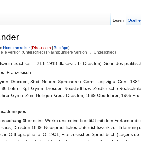
Lesen
Quellte
ander
on
Nonnenmacher
(
Diskussion
|
Beiträge
)
uelle Version (Unterschied) | Nächstjüngere Version → (Unterschied)
wein, Sachsen – 21.8.1918 Blasewitz b. Dresden); Sohn des praktisch
es. Französisch
mn. Dresden; Stud. Neuere Sprachen u. Germ. Leipzig u. Genf; 1884 
5-86 Lehrer Kgl. Gymn. Dresden-Neustadt bzw. Zeidler’sche Realschule
rer Gymn. Zum Heiligen Kreuz Dresden; 1889 Oberlehrer; 1905 Prof.; 
s académiques.
tersuchung über seine Werke und seine Identität mit dem Verfasser des 
d Haus, Dresden 1889; Neusprachliches Unterrichtswerk zur Erlernung d
ische Orthographie, o. O. 1901; Französisches Sprachbuch (Leçons de