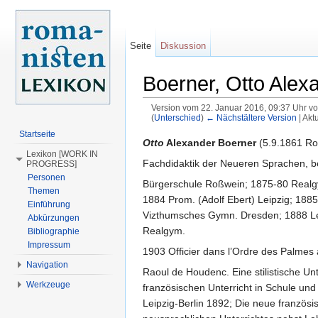
Seite
Diskussion
Boerner, Otto Alex
Version vom 22. Januar 2016, 09:37 Uhr v
(
Unterschied
)
← Nächstältere Version
| Akt
Wechseln zu:
Navigation
,
Suche
Startseite
Otto
Alexander Boerner
(5.9.1861 Roß
Lexikon [WORK IN
Fachdidaktik der Neueren Sprachen, b
PROGRESS]
Personen
Bürgerschule Roßwein; 1875-80 Realgy
Themen
1884 Prom. (Adolf Ebert) Leipzig; 188
Einführung
Vizthumsches Gymn. Dresden; 1888 Leh
Abkürzungen
Realgym.
Bibliographie
Impressum
1903 Officier dans l’Ordre des Palme
Navigation
Raoul de Houdenc. Eine stilistische Un
Werkzeuge
französischen Unterricht in Schule un
Leipzig-Berlin 1892; Die neue französ