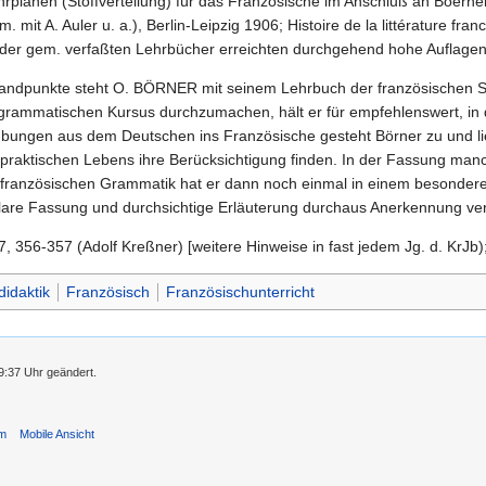
hrplänen (Stoffverteilung) für das Französische im Anschluß an Boern
 mit A. Auler u. a.), Berlin-Leipzig 1906; Histoire de la littérature fra
oder gem. verfaßten Lehrbücher erreichten durchgehend hohe Auflagen
Standpunkte steht O. BÖRNER mit seinem Lehrbuch der französischen Sp
grammatischen Kursus durchzumachen, hält er für empfehlenswert, in de
bungen aus dem Deutschen ins Französische gesteht Börner zu und lief
 praktischen Lebens ihre Berücksichtigung finden. In der Fassung manc
 französischen Grammatik hat er dann noch einmal in einem besondere
lare Fassung und durchsichtige Erläuterung durchaus Anerkennung ver
, 356-357 (Adolf Kreßner) [weitere Hinweise in fast jedem Jg. d. KrJb
idaktik
Französisch
Französischunterricht
9:37 Uhr geändert.
um
Mobile Ansicht