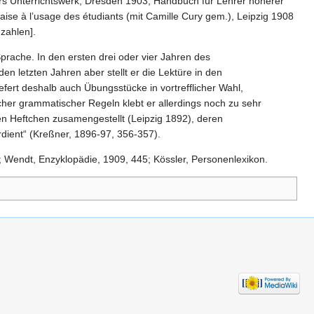
ers Unterrichtswerk, Dresden 1903; Handbuch für Lehrer höherer
ncaise à l’usage des étudiants (mit Camille Cury gem.), Leipzig 1908
zahlen].
rache. In den ersten drei oder vier Jahren des
n letzten Jahren aber stellt er die Lektüre in den
ert deshalb auch Übungsstücke in vortrefflicher Wahl,
her grammatischer Regeln klebt er allerdings noch zu sehr
n Heftchen zusamengestellt (Leipzig 1892), deren
dient“ (Kreßner, 1896-97, 356-357).
); Wendt, Enzyklopädie, 1909, 445; Kössler, Personenlexikon.