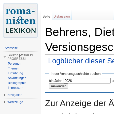
Seite
Diskussion
Behrens, Diet
Versionsgesc
Startseite
Lexikon [WORK IN
Logbücher dieser Se
PROGRESS]
Personen
Wechseln zu:
Navigation
,
Suche
Themen
Einführung
In der Versionsgeschichte suchen
Abkürzungen
bis Jahr:
u
Bibliographie
Impressum
Navigation
Zur Anzeige der 
Werkzeuge